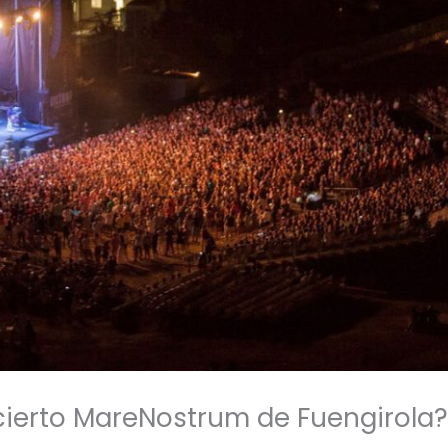
cierto MareNostrum de Fuengirola?