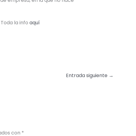
 de empresa, en la que no hace
Toda la info
aquí
Entrada siguiente
→
cados con
*